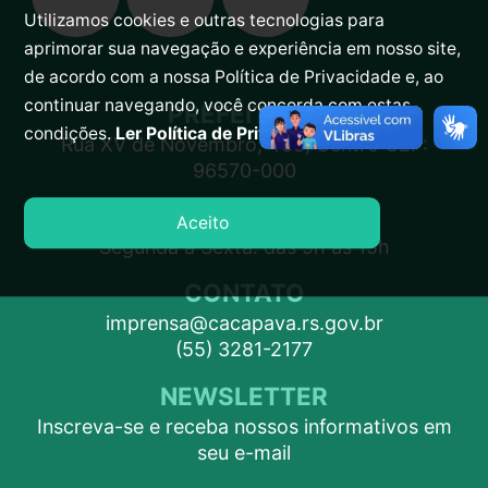
Utilizamos cookies e outras tecnologias para
aprimorar sua navegação e experiência em nosso site,
de acordo com a nossa Política de Privacidade e, ao
continuar navegando, você concorda com estas
PREFEITURA
condições.
Ler Política de Privacidade.
Rua XV de Novembro, 438, Centro CEP:
96570-000
ATENDIMENTO
Aceito
Segunda a Sexta: das 9h às 15h
CONTATO
imprensa@cacapava.rs.gov.br
(55) 3281-2177
NEWSLETTER
Inscreva-se e receba nossos informativos em
seu e-mail