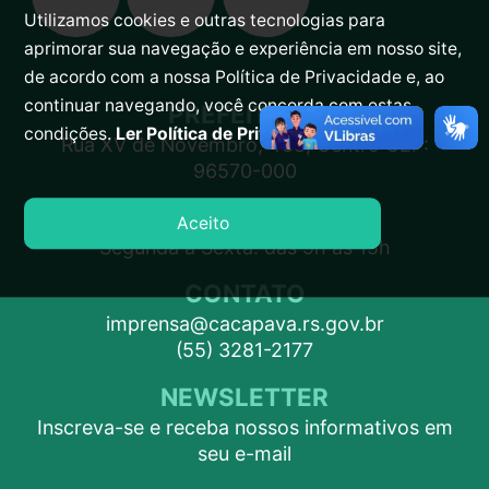
Utilizamos cookies e outras tecnologias para
aprimorar sua navegação e experiência em nosso site,
de acordo com a nossa Política de Privacidade e, ao
continuar navegando, você concorda com estas
PREFEITURA
condições.
Ler Política de Privacidade.
Rua XV de Novembro, 438, Centro CEP:
96570-000
ATENDIMENTO
Aceito
Segunda a Sexta: das 9h às 15h
CONTATO
imprensa@cacapava.rs.gov.br
(55) 3281-2177
NEWSLETTER
Inscreva-se e receba nossos informativos em
seu e-mail