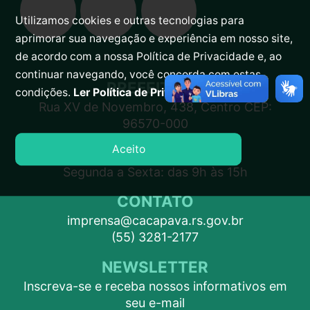
Utilizamos cookies e outras tecnologias para
aprimorar sua navegação e experiência em nosso site,
de acordo com a nossa Política de Privacidade e, ao
continuar navegando, você concorda com estas
PREFEITURA
condições.
Ler Política de Privacidade.
Rua XV de Novembro, 438, Centro CEP:
96570-000
Aceito
ATENDIMENTO
Segunda a Sexta: das 9h às 15h
CONTATO
imprensa@cacapava.rs.gov.br
(55) 3281-2177
NEWSLETTER
Inscreva-se e receba nossos informativos em
seu e-mail