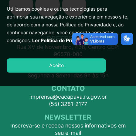
Utilizamos cookies e outras tecnologias para
aprimorar sua navegação e experiência em nosso site,
de acordo com a nossa Política de Privacidade e, ao
continuar navegando, você concorda com estas
PREFEITURA
condições.
Ler Política de Privacidade.
Rua XV de Novembro, 438, Centro CEP:
96570-000
Aceito
ATENDIMENTO
Segunda a Sexta: das 9h às 15h
CONTATO
imprensa@cacapava.rs.gov.br
(55) 3281-2177
NEWSLETTER
Inscreva-se e receba nossos informativos em
seu e-mail