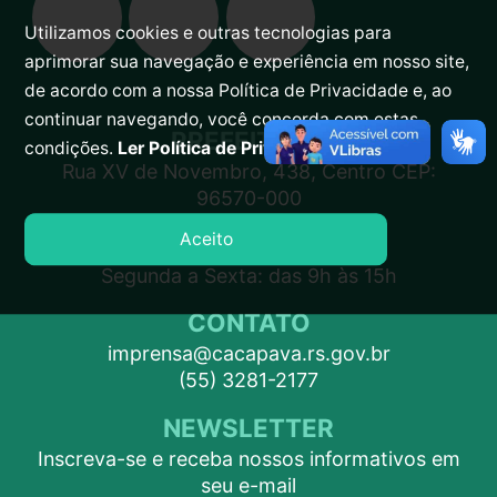
Utilizamos cookies e outras tecnologias para
aprimorar sua navegação e experiência em nosso site,
de acordo com a nossa Política de Privacidade e, ao
continuar navegando, você concorda com estas
PREFEITURA
condições.
Ler Política de Privacidade.
Rua XV de Novembro, 438, Centro CEP:
96570-000
Aceito
ATENDIMENTO
Segunda a Sexta: das 9h às 15h
CONTATO
imprensa@cacapava.rs.gov.br
(55) 3281-2177
NEWSLETTER
Inscreva-se e receba nossos informativos em
seu e-mail