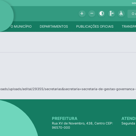
se
Add
Remove
Contrast
Schema
Accessible
O MUNICÍPIO
DEPARTAMENTOS
PUBLICAÇÕES OFICIAIS
TRANSP
ploads/uploads/edital/29355/secretarias&secretaria=secretaria-de-gestao-governanc
PREFEITURA
ATEND
Rua XV de Novembro, 438, Centro CEP:
Segunda 
96570-000