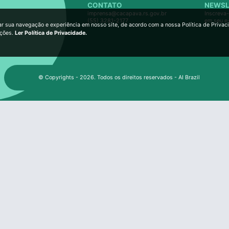
CONTATO
NEWSL
imprensa@cacapava.rs.gov.br
Inscreva-
(55) 3281-2177
em seu e
ar sua navegação e experiência em nosso site, de acordo com a nossa Política de Privac
ições.
Ler Política de Privacidade.
© Copyrights - 2026. Todos os direitos reservados - AI Brazil