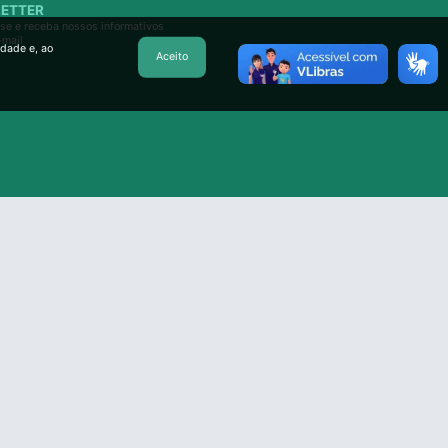
ETTER
se e receba nossos informativos
-mail
idade e, ao
Aceito