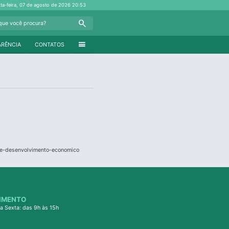
xta-feira, 07 de agosto de 2026
20:53
Search
menu
ARÊNCIA
CONTATOS
a-e-desenvolvimento-economico
IMENTO
a Sexta: das 9h às 15h