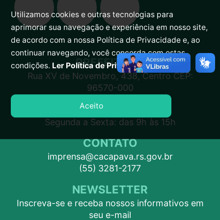
Utilizamos cookies e outras tecnologias para
aprimorar sua navegação e experiência em nosso site,
de acordo com a nossa Política de Privacidade e, ao
continuar navegando, você concorda com estas
PREFEITURA
condições.
Ler Política de Privacidade.
Rua XV de Novembro, 438, Centro CEP:
96570-000
Aceito
ATENDIMENTO
Segunda a Sexta: das 9h às 15h
CONTATO
imprensa@cacapava.rs.gov.br
(55) 3281-2177
NEWSLETTER
Inscreva-se e receba nossos informativos em
seu e-mail