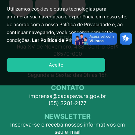
Utilizamos cookies e outras tecnologias para
aprimorar sua navegação e experiência em nosso site,
de acordo com a nossa Política de Privacidade e, ao
continuar navegando, você concorda com estas
PREFEITURA
condições.
Ler Política de Privacidade.
Rua XV de Novembro, 438, Centro CEP:
96570-000
Aceito
ATENDIMENTO
Segunda a Sexta: das 9h às 15h
CONTATO
imprensa@cacapava.rs.gov.br
(55) 3281-2177
NEWSLETTER
Inscreva-se e receba nossos informativos em
seu e-mail