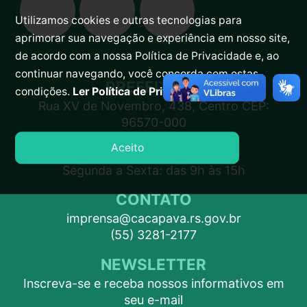
Utilizamos cookies e outras tecnologias para
aprimorar sua navegação e experiência em nosso site,
de acordo com a nossa Política de Privacidade e, ao
continuar navegando, você concorda com estas
PREFEITURA
condições.
Ler Política de Privacidade.
Rua XV de Novembro, 438, Centro CEP:
96570-000
Aceito
ATENDIMENTO
Segunda a Sexta: das 9h às 15h
CONTATO
imprensa@cacapava.rs.gov.br
(55) 3281-2177
NEWSLETTER
Inscreva-se e receba nossos informativos em
seu e-mail