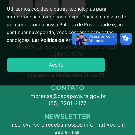
Utilizamos cookies e outras tecnologias para
aprimorar sua navegação e experiência em nosso site,
de acordo com a nossa Política de Privacidade e, ao
continuar navegando, você concorda com estas
PREFEITURA
condições.
Ler Política de Privacidade.
Rua XV de Novembro, 438, Centro CEP:
96570-000
Aceito
ATENDIMENTO
Segunda a Sexta: das 9h às 15h
CONTATO
imprensa@cacapava.rs.gov.br
(55) 3281-2177
NEWSLETTER
Inscreva-se e receba nossos informativos em
seu e-mail