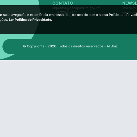
CONTATO
NEWSL
imprensa@cacapava.rs.gov.br
Inscreva-
(55) 3281-2177
em seu e
ar sua navegação e experiência em nosso site, de acordo com a nossa Política de Privac
ições.
Ler Política de Privacidade.
© Copyrights - 2026. Todos os direitos reservados - AI Brazil