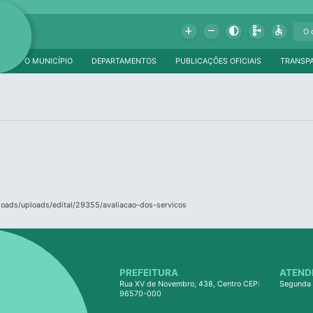
Add
Remove
Contrast
Schema
Accessible
O MUNICÍPIO
DEPARTAMENTOS
PUBLICAÇÕES OFICIAIS
TRANSP
ploads/uploads/edital/29355/avaliacao-dos-servicos
PREFEITURA
ATEND
Rua XV de Novembro, 438, Centro CEP:
Segunda 
96570-000