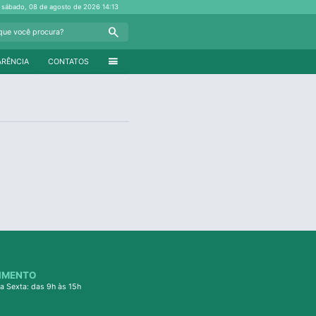
sábado, 08 de agosto de 2026
14:13
Search
menu
ARÊNCIA
CONTATOS
IMENTO
a Sexta: das 9h às 15h