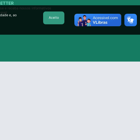
ETTER
se e receba nossos informativos
-mail
idade e, ao
Aceito