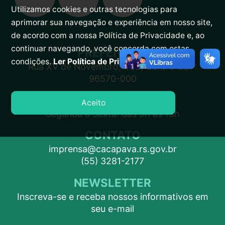
Utilizamos cookies e outras tecnologias para
aprimorar sua navegação e experiência em nosso site,
de acordo com a nossa Política de Privacidade e, ao
continuar navegando, você concorda com estas
PREFEITURA
condições.
Ler Política de Privacidade.
Rua XV de Novembro, 438, Centro CEP:
96570-000
ATENDIMENTO
Aceito
Segunda a Sexta: das 9h às 15h
CONTATO
imprensa@cacapava.rs.gov.br
(55) 3281-2177
NEWSLETTER
Inscreva-se e receba nossos informativos em
seu e-mail