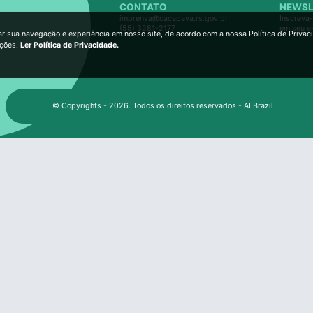
CONTATO
NEWSL
imprensa@cacapava.rs.gov.br
Inscreva-
(55) 3281-2177
em seu e
ar sua navegação e experiência em nosso site, de acordo com a nossa Política de Privac
ições.
Ler Política de Privacidade.
© Copyrights - 2026. Todos os direitos reservados - AI Brazil