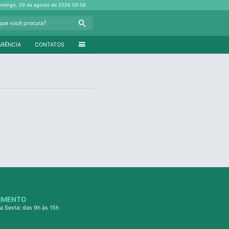
omingo, 09 de agosto de 2026
09:58
Search
menu
ARÊNCIA
CONTATOS
IMENTO
a Sexta: das 9h às 15h