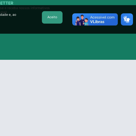
ETTER
se e receba nossos informativos
-mail
idade e, ao
Aceito