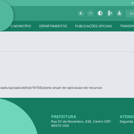
d
Add
Remove
Contrast
Schema
Accessible
O MUNICÍPIO
DEPARTAMENTOS
PUBLICAÇÕES OFICIAIS
TRANSP
ploads/uploads/edital/16156/plano-anual-de-aplicacao-de-recursos
PREFEITURA
ATEND
Rua XV de Novembro, 438, Centro CEP:
Segunda 
96570-000