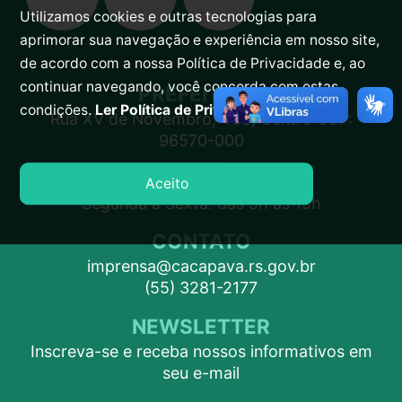
Utilizamos cookies e outras tecnologias para
aprimorar sua navegação e experiência em nosso site,
de acordo com a nossa Política de Privacidade e, ao
continuar navegando, você concorda com estas
PREFEITURA
condições.
Ler Política de Privacidade.
Rua XV de Novembro, 438, Centro CEP:
96570-000
ATENDIMENTO
Aceito
Segunda a Sexta: das 9h às 15h
CONTATO
imprensa@cacapava.rs.gov.br
(55) 3281-2177
NEWSLETTER
Inscreva-se e receba nossos informativos em
seu e-mail