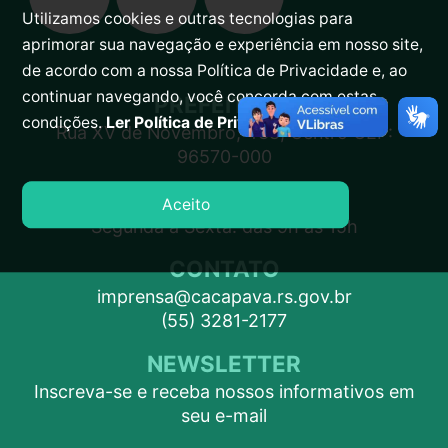
Utilizamos cookies e outras tecnologias para
aprimorar sua navegação e experiência em nosso site,
de acordo com a nossa Política de Privacidade e, ao
continuar navegando, você concorda com estas
PREFEITURA
condições.
Ler Política de Privacidade.
Rua XV de Novembro, 438, Centro CEP:
96570-000
ATENDIMENTO
Aceito
Segunda a Sexta: das 9h às 15h
CONTATO
imprensa@cacapava.rs.gov.br
(55) 3281-2177
NEWSLETTER
Inscreva-se e receba nossos informativos em
seu e-mail