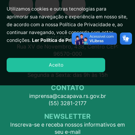
Utilizamos cookies e outras tecnologias para
aprimorar sua navegação e experiência em nosso site,
de acordo com a nossa Política de Privacidade e, ao
continuar navegando, você concorda com estas
PREFEITURA
condições.
Ler Política de Privacidade.
Rua XV de Novembro, 438, Centro CEP:
96570-000
Aceito
ATENDIMENTO
Segunda a Sexta: das 9h às 15h
CONTATO
imprensa@cacapava.rs.gov.br
(55) 3281-2177
NEWSLETTER
Inscreva-se e receba nossos informativos em
seu e-mail