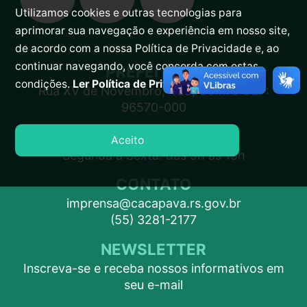
Utilizamos cookies e outras tecnologias para
aprimorar sua navegação e experiência em nosso site,
de acordo com a nossa Política de Privacidade e, ao
continuar navegando, você concorda com estas
PREFEITURA
condições.
Ler Política de Privacidade.
Rua XV de Novembro, 438, Centro CEP:
96570-000
ATENDIMENTO
Aceito
Segunda a Sexta: das 9h às 15h
CONTATO
imprensa@cacapava.rs.gov.br
(55) 3281-2177
NEWSLETTER
Inscreva-se e receba nossos informativos em
seu e-mail