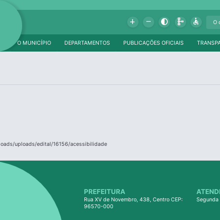
Add
Remove
Contrast
Schema
Accessible
O MUNICÍPIO
DEPARTAMENTOS
PUBLICAÇÕES OFICIAIS
TRANSP
loads/uploads/edital/16156/acessibilidade
PREFEITURA
ATEND
Rua XV de Novembro, 438, Centro CEP:
Segunda 
96570-000