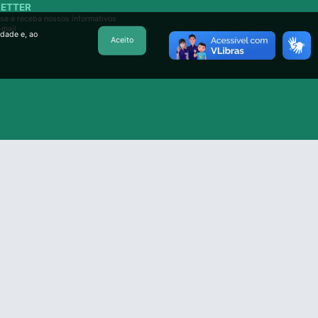
ETTER
se e receba nossos informativos
-mail
idade e, ao
Aceito