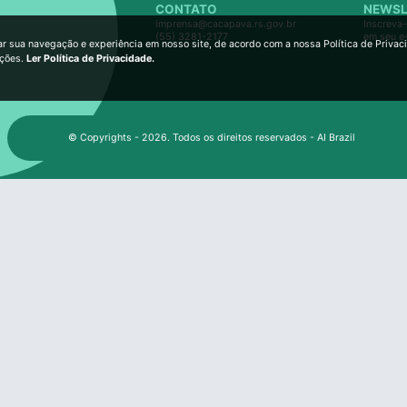
CONTATO
NEWSL
imprensa@cacapava.rs.gov.br
Inscreva-
(55) 3281-2177
em seu e
ar sua navegação e experiência em nosso site, de acordo com a nossa Política de Privac
ições.
Ler Política de Privacidade.
© Copyrights - 2026. Todos os direitos reservados - AI Brazil