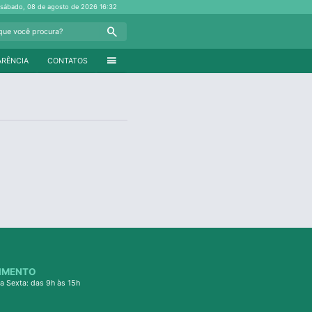
sábado, 08 de agosto de 2026
16:32
Search
menu
ARÊNCIA
CONTATOS
IMENTO
a Sexta: das 9h às 15h