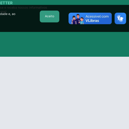
ETTER
se e receba nossos informativos
-mail
idade e, ao
Aceito