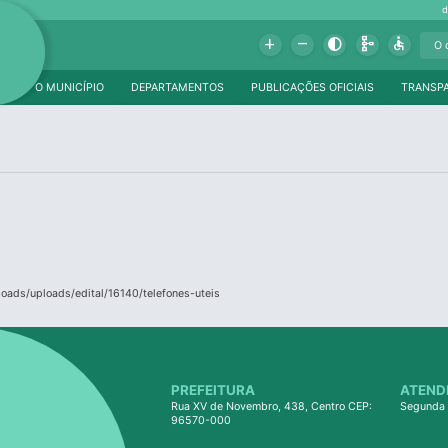
d
Add
Remove
Contrast
Schema
Accessible
O MUNICÍPIO
DEPARTAMENTOS
PUBLICAÇÕES OFICIAIS
TRANSP
loads/uploads/edital/16140/telefones-uteis
PREFEITURA
ATEND
Rua XV de Novembro, 438, Centro CEP:
Segunda 
96570-000