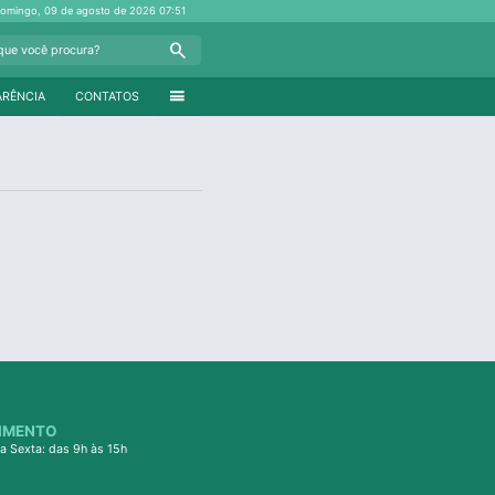
omingo, 09 de agosto de 2026
07:51
Search
menu
ARÊNCIA
CONTATOS
IMENTO
a Sexta: das 9h às 15h