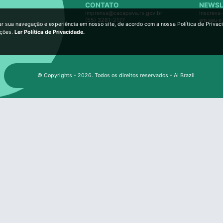
CONTATO
NEWSL
imprensa@cacapava.rs.gov.br
Inscreva-
(55) 3281-2177
em seu e
ar sua navegação e experiência em nosso site, de acordo com a nossa Política de Privac
ições.
Ler Política de Privacidade.
© Copyrights - 2026. Todos os direitos reservados - AI Brazil