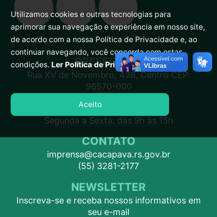
Utilizamos cookies e outras tecnologias para
aprimorar sua navegação e experiência em nosso site,
de acordo com a nossa Política de Privacidade e, ao
continuar navegando, você concorda com estas
PREFEITURA
condições.
Ler Política de Privacidade.
Rua XV de Novembro, 438, Centro CEP:
96570-000
Aceito
ATENDIMENTO
Segunda a Sexta: das 9h às 15h
CONTATO
imprensa@cacapava.rs.gov.br
(55) 3281-2177
NEWSLETTER
Inscreva-se e receba nossos informativos em
seu e-mail