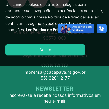
Utilizamos cookies e outras tecnologias para
aprimorar sua navegação e experiência em nosso site,
de acordo com a nossa Política de Privacidade e, ao
continuar navegando, você concorda com estas
PREFEITURA
condições.
Ler Política de Privacidade.
Rua XV de Novembro, 438, Centro CEP:
96570-000
ATENDIMENTO
Aceito
Segunda a Sexta: das 9h às 15h
CONTATO
imprensa@cacapava.rs.gov.br
(55) 3281-2177
NEWSLETTER
Inscreva-se e receba nossos informativos em
seu e-mail