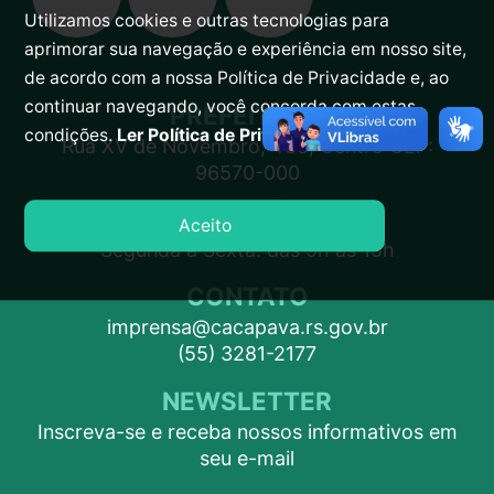
Utilizamos cookies e outras tecnologias para
aprimorar sua navegação e experiência em nosso site,
de acordo com a nossa Política de Privacidade e, ao
continuar navegando, você concorda com estas
PREFEITURA
condições.
Ler Política de Privacidade.
Rua XV de Novembro, 438, Centro CEP:
96570-000
ATENDIMENTO
Aceito
Segunda a Sexta: das 9h às 15h
CONTATO
imprensa@cacapava.rs.gov.br
(55) 3281-2177
NEWSLETTER
Inscreva-se e receba nossos informativos em
seu e-mail