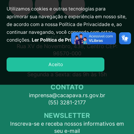
Utilizamos cookies e outras tecnologias para
aprimorar sua navegação e experiência em nosso site,
de acordo com a nossa Política de Privacidade e, ao
continuar navegando, você concorda com estas
PREFEITURA
condições.
Ler Política de Privacidade.
Rua XV de Novembro, 438, Centro CEP:
96570-000
Aceito
ATENDIMENTO
Segunda a Sexta: das 9h às 15h
CONTATO
imprensa@cacapava.rs.gov.br
(55) 3281-2177
NEWSLETTER
Inscreva-se e receba nossos informativos em
seu e-mail