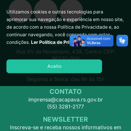
Utilizamos cookies e outras tecnologias para
aprimorar sua navegação e experiência em nosso site,
de acordo com a nossa Política de Privacidade e, ao
continuar navegando, você concorda com estas
PREFEITURA
condições.
Ler Política de Privacidade.
Rua XV de Novembro, 438, Centro CEP:
96570-000
Aceito
ATENDIMENTO
Segunda a Sexta: das 9h às 15h
CONTATO
imprensa@cacapava.rs.gov.br
(55) 3281-2177
NEWSLETTER
Inscreva-se e receba nossos informativos em