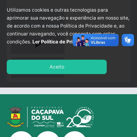
Utilizamos cookies e outras tecnologias para
aprimorar sua navegação e experiência em nosso site,
de acordo com a nossa Política de Privacidade e, ao
continuar navegando, você concorda com estas
play_arrow
condições.
Ler Política de Privacidade.
stop
Aceito