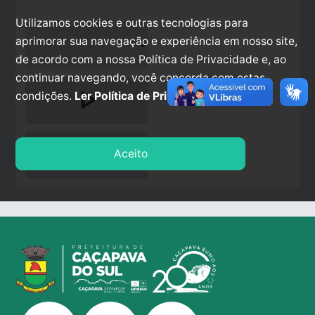
Utilizamos cookies e outras tecnologias para
aprimorar sua navegação e experiência em nosso site,
de acordo com a nossa Política de Privacidade e, ao
continuar navegando, você concorda com estas
play_arrow
condições.
Ler Política de Privacidade.
stop
Aceito