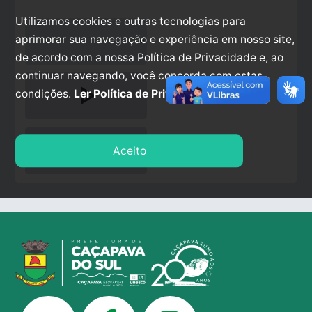
Utilizamos cookies e outras tecnologias para
aprimorar sua navegação e experiência em nosso site,
de acordo com a nossa Política de Privacidade e, ao
continuar navegando, você concorda com estas
play_arrow
condições.
Ler Política de Privacidade.
stop
Aceito