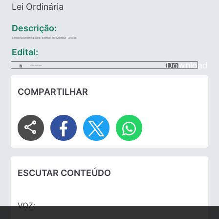
Lei Ordinária
Descrição:
ALTERA DEMONSTRATIVO DA LEI DE DIRETRIZES ORÇAMENTÁRIAS - LDO 2025.
Edital:
Download
4720_2025.pdf
COMPARTILHAR
share
ESCUTAR CONTEÚDO
VOZ: