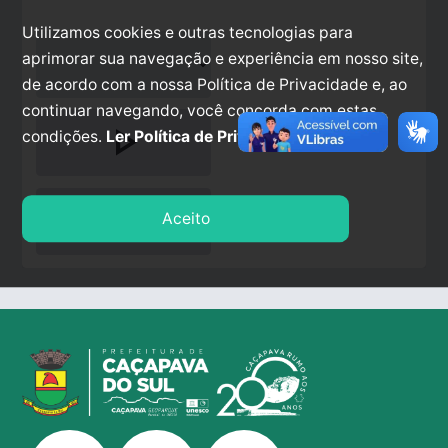
Utilizamos cookies e outras tecnologias para
aprimorar sua navegação e experiência em nosso site,
de acordo com a nossa Política de Privacidade e, ao
continuar navegando, você concorda com estas
play_arrow
condições.
Ler Política de Privacidade.
stop
Aceito