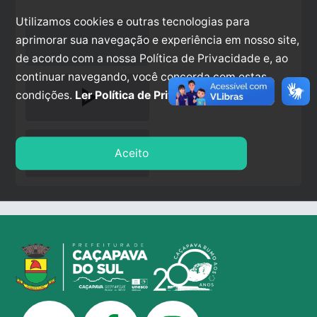
Utilizamos cookies e outras tecnologias para
aprimorar sua navegação e experiência em nosso site,
de acordo com a nossa Política de Privacidade e, ao
continuar navegando, você concorda com estas
play_arrow
condições.
Ler Política de Privacidade.
stop
Aceito