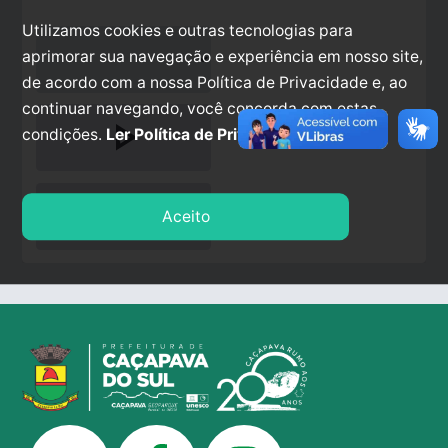
Utilizamos cookies e outras tecnologias para
aprimorar sua navegação e experiência em nosso site,
de acordo com a nossa Política de Privacidade e, ao
continuar navegando, você concorda com estas
play_arrow
condições.
Ler Política de Privacidade.
stop
Aceito