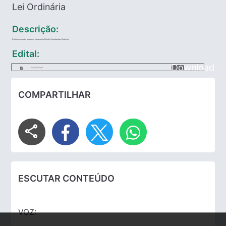
Lei Ordinária
Descrição:
Dá denominação à ruas do loteamento Elpidio Giambastiani Sobrinho
Edital:
Download
Lei_15_1976.pdf
COMPARTILHAR
share
ESCUTAR CONTEÚDO
VOZ: