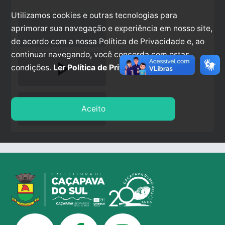
Utilizamos cookies e outras tecnologias para
aprimorar sua navegação e experiência em nosso site,
de acordo com a nossa Política de Privacidade e, ao
continuar navegando, você concorda com estas
play_arrow
condições.
Ler Política de Privacidade.
stop
Aceito