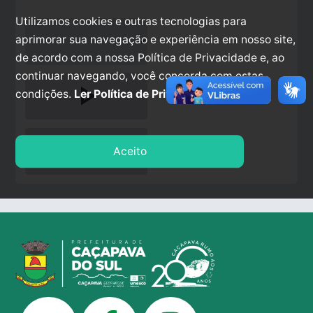
Utilizamos cookies e outras tecnologias para
aprimorar sua navegação e experiência em nosso site,
de acordo com a nossa Política de Privacidade e, ao
continuar navegando, você concorda com estas
play_arrow
condições.
Ler Política de Privacidade.
stop
Aceito