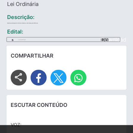
Lei Ordinária
Descrição:
Autoriza alienação de imóveis urbanos e dá outras providências
Edital:
Download
Lei_23_1979.pdf
COMPARTILHAR
share
ESCUTAR CONTEÚDO
VOZ: