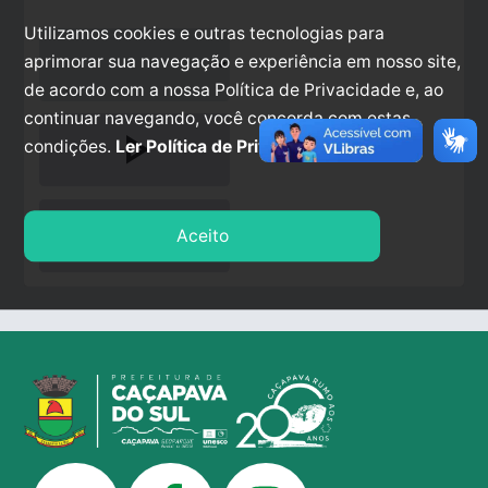
Utilizamos cookies e outras tecnologias para
aprimorar sua navegação e experiência em nosso site,
de acordo com a nossa Política de Privacidade e, ao
continuar navegando, você concorda com estas
play_arrow
condições.
Ler Política de Privacidade.
stop
Aceito