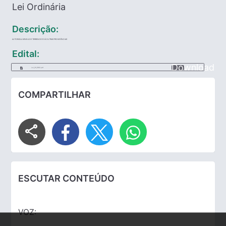
Lei Ordinária
Descrição:
AUTORIZA A VENDA DE TERRENOS E DÁ OUTRAS PROVIDÊNCIAS
Edital:
Download
Lei_29_1982.pdf
COMPARTILHAR
share
ESCUTAR CONTEÚDO
VOZ: