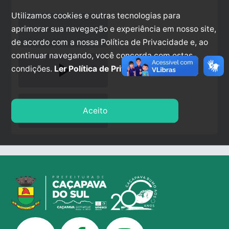
Utilizamos cookies e outras tecnologias para
aprimorar sua navegação e experiência em nosso site,
de acordo com a nossa Política de Privacidade e, ao
continuar navegando, você concorda com estas
play_arrow
condições.
Ler Política de Privacidade.
stop
Aceito