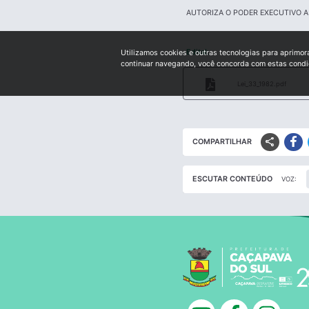
AUTORIZA O PODER EXECUTIVO 
Edital:
Utilizamos cookies e outras tecnologias para aprimor
continuar navegando, você concorda com estas cond
Lei_33_1982.pdf
share
COMPARTILHAR
ESCUTAR CONTEÚDO
VOZ: