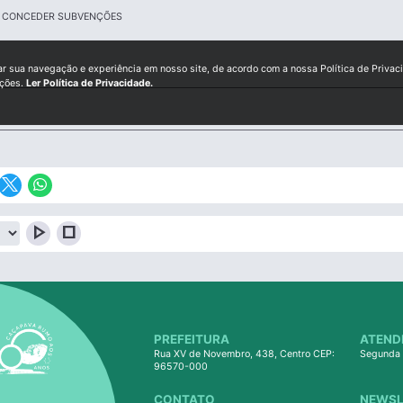
A CONCEDER SUBVENÇÕES
ar sua navegação e experiência em nosso site, de acordo com a nossa Política de Privac
ições.
Ler Política de Privacidade.
play_arrow
stop
PREFEITURA
ATEND
Rua XV de Novembro, 438, Centro CEP:
Segunda 
96570-000
CONTATO
NEWSL