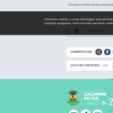
Cancela e institui feriado municipa
Edital:
Utilizamos cookies e outras tecnologias para aprimor
continuar navegando, você concorda com estas cond
Lei_06_1972.pdf
share
COMPARTILHAR
ESCUTAR CONTEÚDO
VOZ: