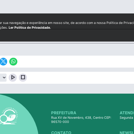
l
ar sua navegação e experiência em nosso site, de acordo com a nossa Política de Privac
ições.
Ler Política de Privacidade.
play_arrow
stop
PREFEITURA
ATEND
Rua XV de Novembro, 438, Centro CEP:
Segunda 
96570-000
CONTATO
NEWSL