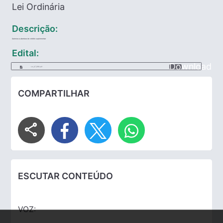
Lei Ordinária
Descrição:
Autoriza a abertura de crédito suplementar
Edital:
Download
Lei_47_1981.pdf
COMPARTILHAR
share
ESCUTAR CONTEÚDO
VOZ: