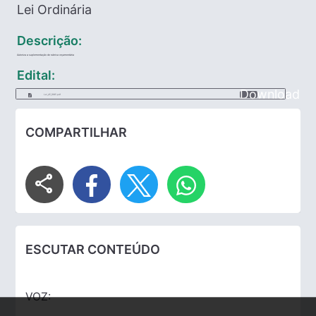
Lei Ordinária
Descrição:
Autoriza a suplementação de rubrica orçamentária
Edital:
Download
Lei_45_1985.pdf
COMPARTILHAR
share
ESCUTAR CONTEÚDO
VOZ: