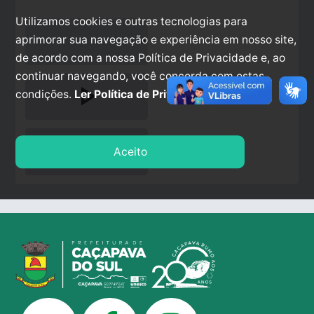
Utilizamos cookies e outras tecnologias para
aprimorar sua navegação e experiência em nosso site,
de acordo com a nossa Política de Privacidade e, ao
continuar navegando, você concorda com estas
play_arrow
condições.
Ler Política de Privacidade.
stop
Aceito