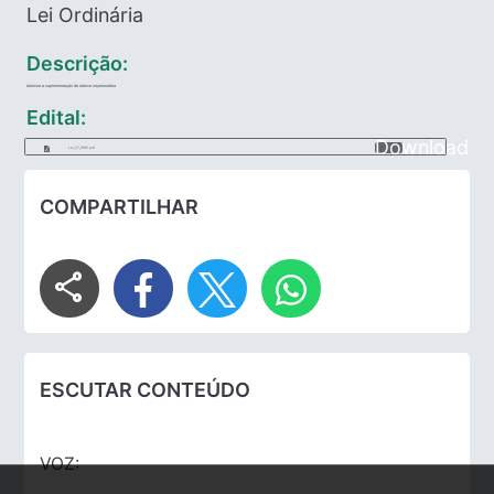
Lei Ordinária
Descrição:
Autoriza a suplementação de rubrica orçamentária
Edital:
Download
Lei_27_1985.pdf
COMPARTILHAR
share
ESCUTAR CONTEÚDO
VOZ: