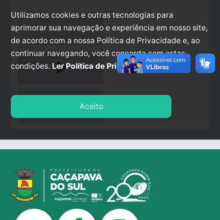
Utilizamos cookies e outras tecnologias para
aprimorar sua navegação e experiência em nosso site,
de acordo com a nossa Política de Privacidade e, ao
continuar navegando, você concorda com estas
play_arrow
condições.
Ler Política de Privacidade.
stop
Aceito