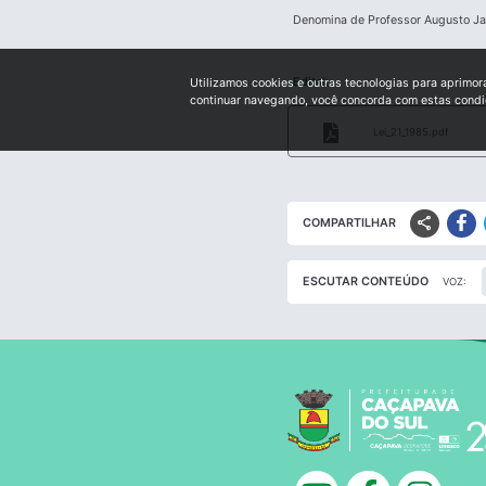
Denomina de Professor Augusto Jay
Edital:
Utilizamos cookies e outras tecnologias para aprimor
continuar navegando, você concorda com estas cond
Lei_21_1985.pdf
share
COMPARTILHAR
ESCUTAR CONTEÚDO
VOZ: