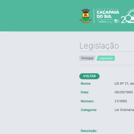
Legislação
Principal
Legislação
VOLTAR
Nome:
LEI Nº 21, d
Data:
06/09/1985
Número:
21/1985
Categoria:
Lei Ordinári
Descrição: