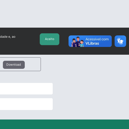
idade e, ao
Aceito
Download