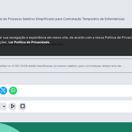
ão do Processo Seletivo Simplificado para Contratação Temporário de Enfermeiro(a)
ar sua navegação e experiência em nosso site, de acordo com a nossa Política de Privac
ições.
Ler Política de Privacidade.
ão do Processo Seletivo para Enfermeiro(a)
ital-no-4.130-2026-edital-classificacao-processo-seletivo-para-contratacao-temporaria-de-
play_arrow
stop