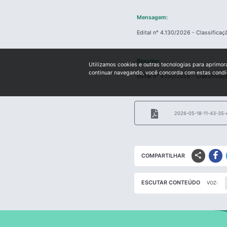
Mensagem:
Edital n° 4.130/2026 - Classificaç
Resumo:
Utilizamos cookies e outras tecnologias para aprimor
continuar navegando, você concorda com estas cond
Edital n° 4.130/2026 - Classificaç
2026-05-18-11-43-35-ed
enfermeiro.pdf
share
COMPARTILHAR
ESCUTAR CONTEÚDO
VOZ: